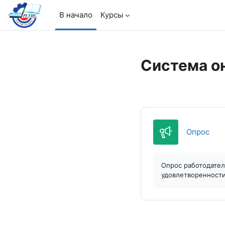
Перейти к основному содержанию
В начало
Курсы
Система о
Обра
Опрос
Опрос работодател
удовлетворенности