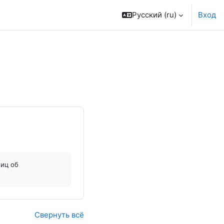
Русский ‎(ru)‎
Вход
лиц об
Свернуть всё