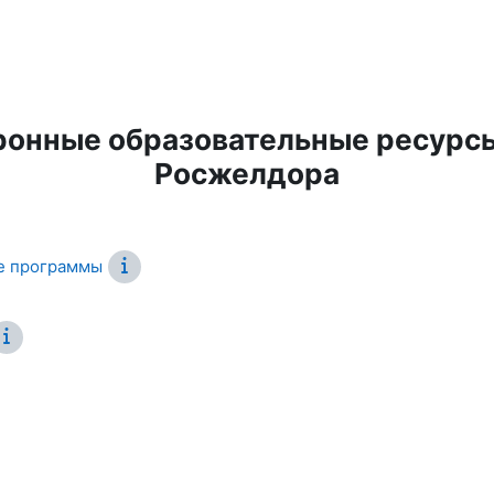
ронные образовательные ресурсы
Росжелдора
е программы